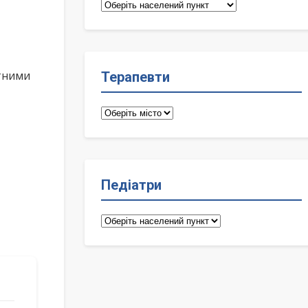
Сімейні
лікарі
ктними
Терапевти
Терапевти
Педіатри
Педіатри