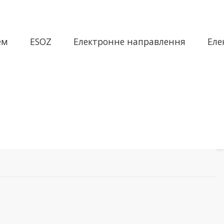
ем
ESOZ
Електронне направлення
Еле