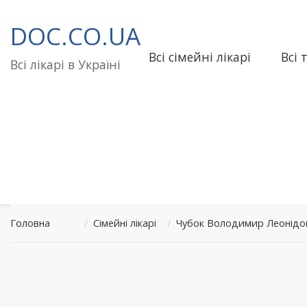
Перейти
до
DOC.CO.UA
вмісту
Всі сімейні лікарі
Всі 
Всі лікарі в Україні
Головна
/
Сімейні лікарі
/
Чубок Володимир Леонідо