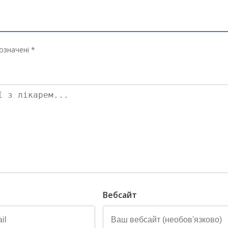
означені *
Вебсайт