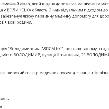
 сімейний лікар, який щодня допомагає мешканцям міс
ВОЛИНСЬКА область. З індивідуальним підходом до
забезпечує якісну первинну медичну допомогу для доро
’я всієї родини.
я
орія “Володимирська АЗПСМ №1”, розташованому за ад
 місто ВОЛОДИМИР, вулиця Шпитальна, 20 ВОЛОДИМ
ає широкий спектр медичних послуг для пацієнтів різн
ювань
ів