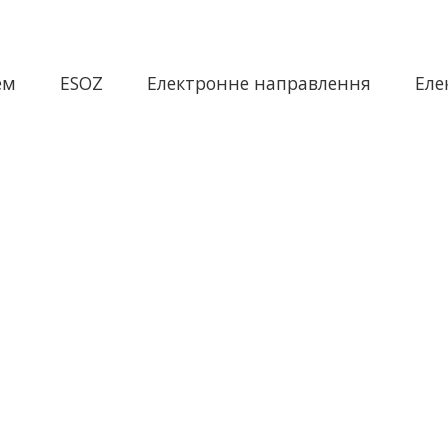
ем
ESOZ
Електронне направлення
Еле