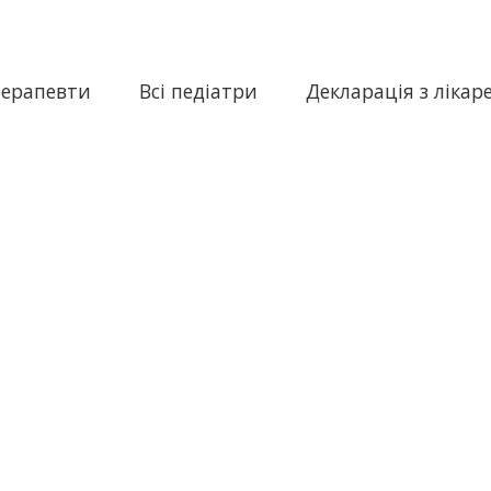
терапевти
Всі педіатри
Декларація з лікар