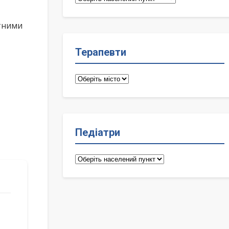
лікарі
ктними
Терапевти
Терапевти
Педіатри
Педіатри