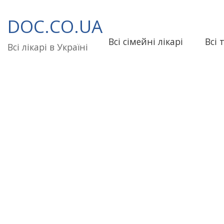
Перейти
до
DOC.CO.UA
вмісту
Всі сімейні лікарі
Всі 
Всі лікарі в Україні