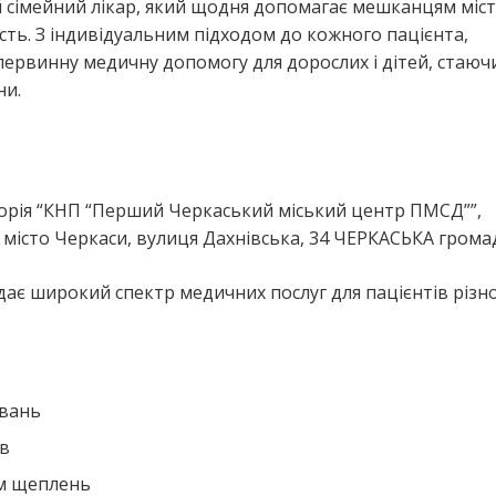
й сімейний лікар, який щодня допомагає мешканцям міс
ь. З індивідуальним підходом до кожного пацієнта,
 первинну медичну допомогу для дорослих і дітей, стаюч
ни.
я
орія “КНП “Перший Черкаський міський центр ПМСД””,
місто Черкаси, вулиця Дахнівська, 34 ЧЕРКАСЬКА грома
дає широкий спектр медичних послуг для пацієнтів різн
ювань
ів
ем щеплень