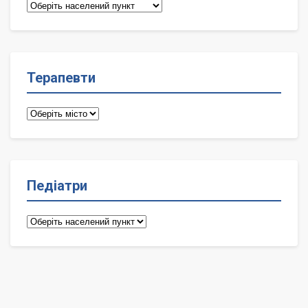
Сімейні
лікарі
Терапевти
Терапевти
Педіатри
Педіатри