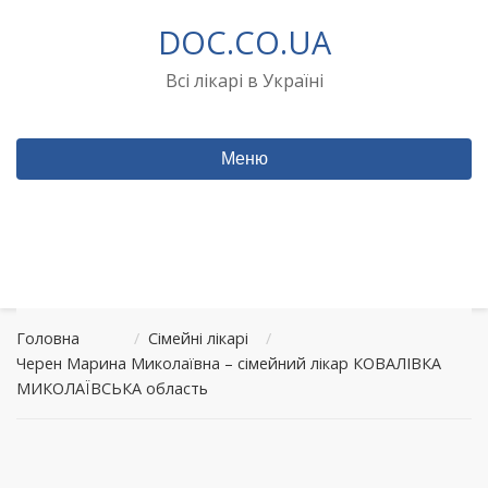
Перейти
DOC.CO.UA
до
вмісту
Всі лікарі в Україні
Меню
Головна
/
Сімейні лікарі
/
Черен Марина Миколаївна – сімейний лікар КОВАЛІВКА
МИКОЛАЇВСЬКА область