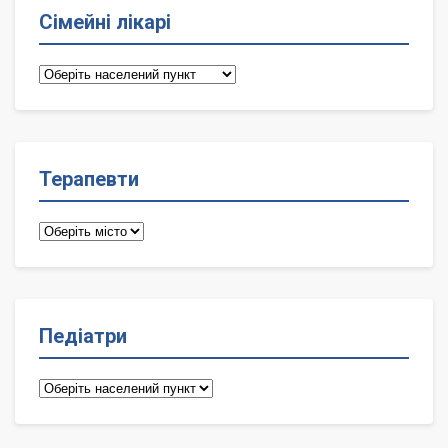
Сімейні лікарі
Сімейні
лікарі
Терапевти
Терапевти
Педіатри
Педіатри