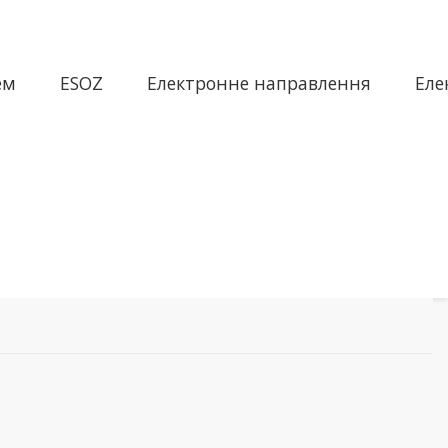
ем
ESOZ
Електронне направлення
Еле