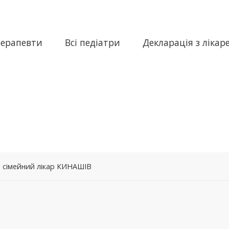
терапевти
Всі педіатри
Декларація з лікар
– сімейний лікар КИНАШІВ