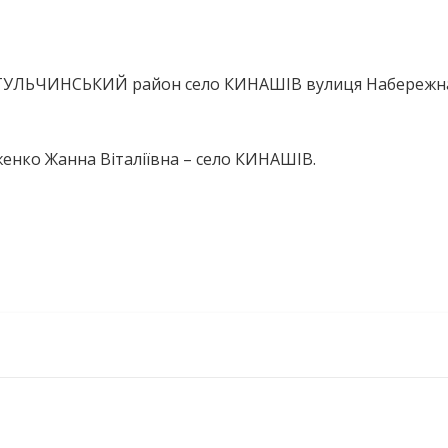
ь ТУЛЬЧИНСЬКИЙ район село КИНАШІВ вулиця Набережн
енко Жанна Віталіївна – село КИНАШІВ.