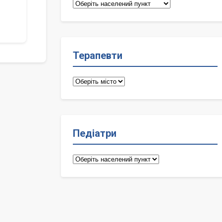
Сімейні
лікарі
Терапевти
Терапевти
Педіатри
Педіатри