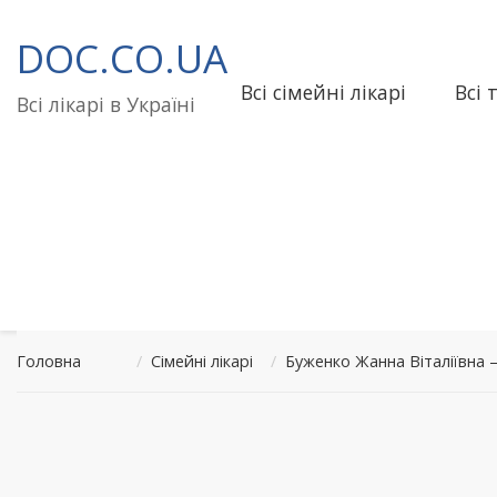
Перейти
до
DOC.CO.UA
вмісту
Всі сімейні лікарі
Всі 
Всі лікарі в Україні
Головна
/
Сімейні лікарі
/
Буженко Жанна Віталіївна 