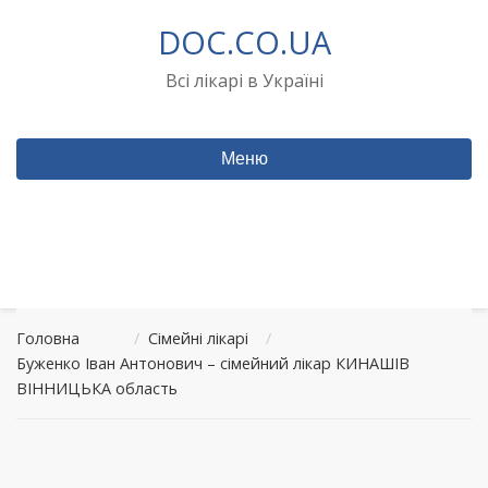
Перейти
DOC.CO.UA
до
вмісту
Всі лікарі в Україні
Меню
Головна
/
Сімейні лікарі
/
Буженко Іван Антонович – сімейний лікар КИНАШІВ
ВІННИЦЬКА область