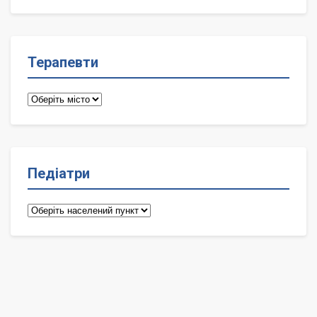
лікарі
Терапевти
Терапевти
Педіатри
Педіатри