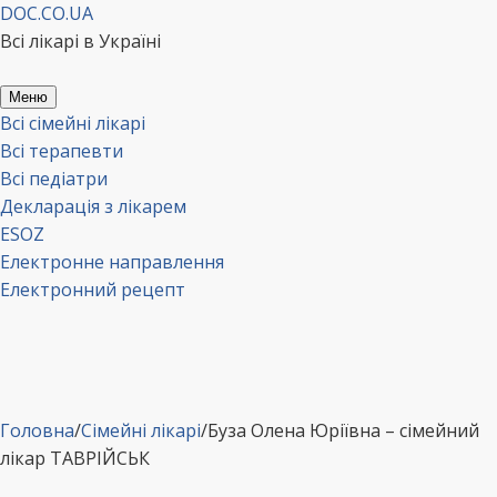
Перейти
DOC.CO.UA
до
Всі лікарі в Україні
вмісту
Меню
Всі сімейні лікарі
Всі терапевти
Всі педіатри
Декларація з лікарем
ESOZ
Електронне направлення
Електронний рецепт
Головна
/
Сімейні лікарі
/
Буза Олена Юріївна – сімейний
лікар ТАВРІЙСЬК