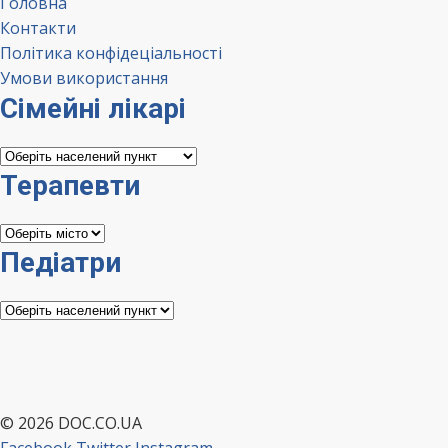
Головна
Контакти
Політика конфідеціальності
Умови використання
Сімейні лікарі
Сімейні
лікарі
Терапевти
Терапевти
Педіатри
Педіатри
© 2026 DOC.CO.UA