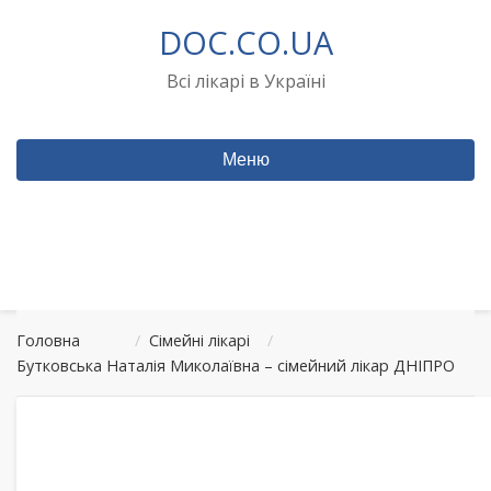
Перейти
DOC.CO.UA
до
вмісту
Всі лікарі в Україні
Меню
Головна
/
Сімейні лікарі
/
Бутковська Наталія Миколаївна – сімейний лікар ДНІПРО