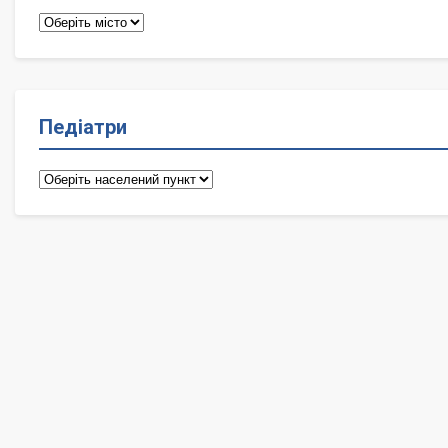
Терапевти
Педіатри
Педіатри