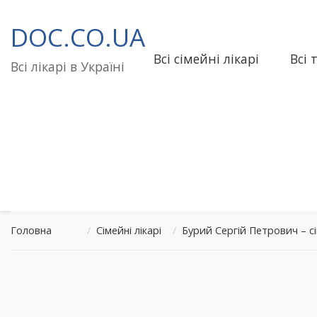
Перейти
до
DOC.CO.UA
вмісту
Всі сімейні лікарі
Всі 
Всі лікарі в Україні
Головна
/
Сімейні лікарі
/
Бурий Сергій Петрович – 