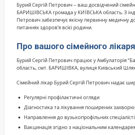
Бурий Сергій Петрович – ваш досвідчений сіме
БАРИШІВСЬКА громада у КИЇВСЬКА область. З інд
Петрович забезпечує якісну первинну медичну до
питаннях здоров’я всієї родини.
Про вашого сімейного лікар
Бурий Сергій Петрович працює у Амбулаторія “
область, смт. БАРИШІВКА, вулиця Київський Шл
Сімейний лікар Бурий Сергій Петрович надає широ
Регулярні профілактичні огляди
Діагностика та лікування поширених захвор
Направлення до вузькопрофільних спеціаліст
Вакцинація згідно з національним календар