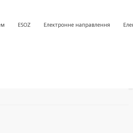
ем
ESOZ
Електронне направлення
Еле