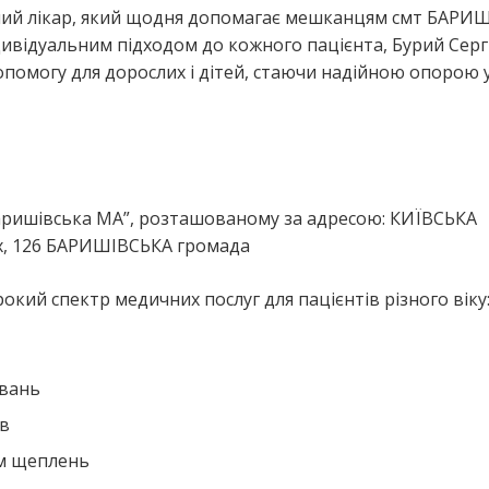
йний лікар, який щодня допомагає мешканцям смт БАРИШ
ивідуальним підходом до кожного пацієнта, Бурий Серг
помогу для дорослих і дітей, стаючи надійною опорою 
я
Баришівська МА”, розташованому за адресою: КИЇВСЬКА
ях, 126 БАРИШІВСЬКА громада
кий спектр медичних послуг для пацієнтів різного віку
ювань
ів
ем щеплень