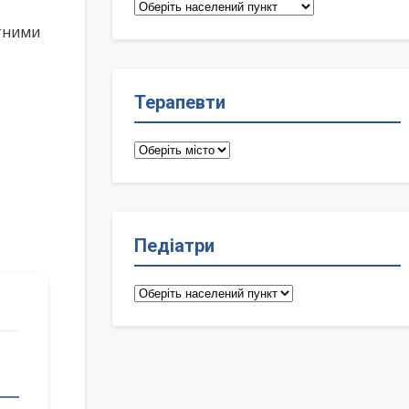
Сімейні
лікарі
ктними
Терапевти
Терапевти
Педіатри
Педіатри