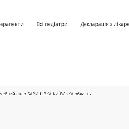
терапевти
Всі педіатри
Декларація з лікар
сімейний лікар БАРИШІВКА КИЇВСЬКА область