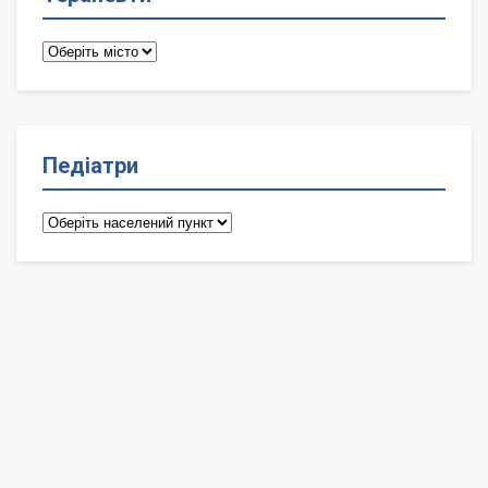
Терапевти
Педіатри
Педіатри