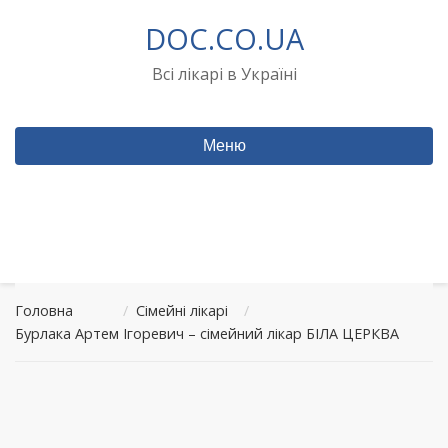
Перейти
DOC.CO.UA
до
вмісту
Всі лікарі в Україні
Меню
Головна
/
Сімейні лікарі
/
Бурлака Артем Ігоревич – сімейний лікар БІЛА ЦЕРКВА