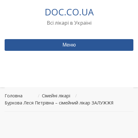
Перейти
DOC.CO.UA
до
вмісту
Всі лікарі в Україні
Меню
Головна
/
Сімейні лікарі
/
Буркова Леся Петрівна – сімейний лікар ЗАЛУЖЖЯ