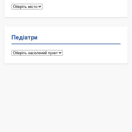
Терапевти
Педіатри
Педіатри