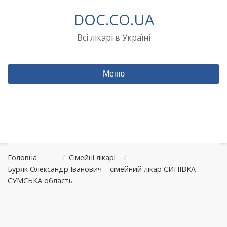
Перейти
DOC.CO.UA
до
вмісту
Всі лікарі в Україні
Меню
Головна
/
Сімейні лікарі
/
Буряк Олександр Іванович – сімейний лікар СИНІВКА
СУМСЬКА область