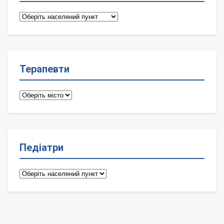
Сімейні
лікарі
Терапевти
Терапевти
Педіатри
Педіатри