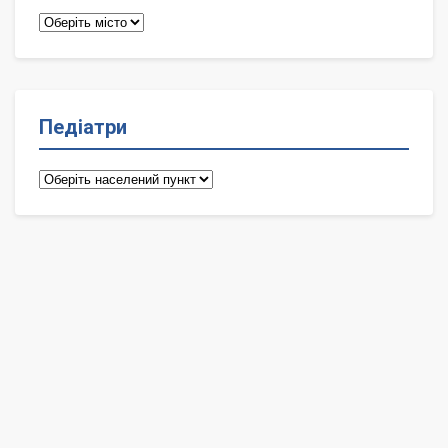
Терапевти
Педіатри
Педіатри