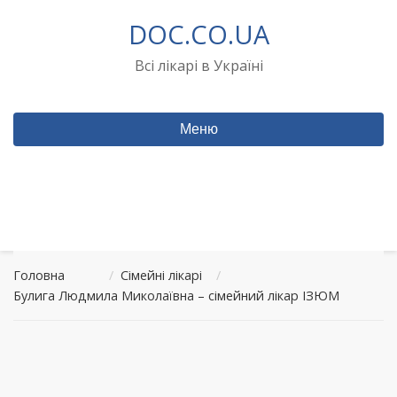
Перейти
DOC.CO.UA
до
вмісту
Всі лікарі в Україні
Меню
Головна
/
Сімейні лікарі
/
Булига Людмила Миколаївна – сімейний лікар ІЗЮМ