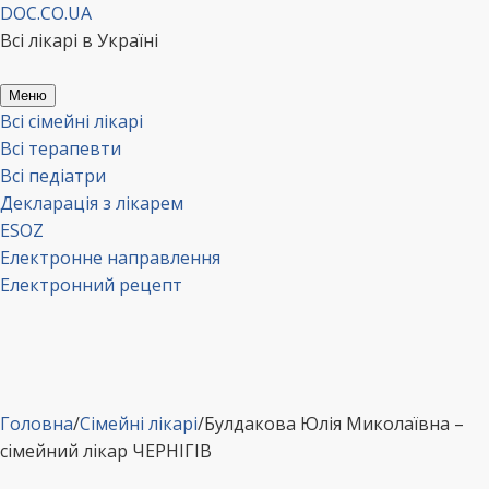
Перейти
DOC.CO.UA
до
Всі лікарі в Україні
вмісту
Меню
Всі сімейні лікарі
Всі терапевти
Всі педіатри
Декларація з лікарем
ESOZ
Електронне направлення
Електронний рецепт
Головна
/
Сімейні лікарі
/
Булдакова Юлія Миколаївна –
сімейний лікар ЧЕРНІГІВ