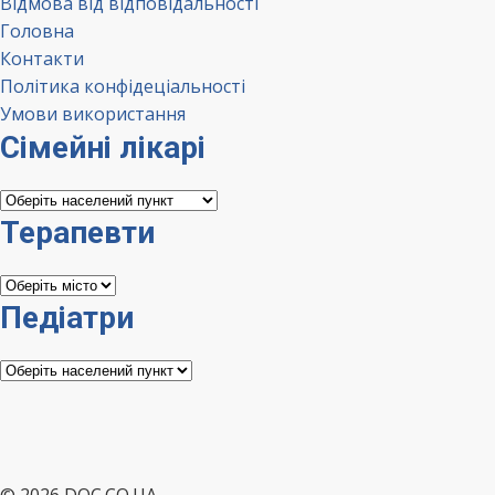
Відмова від відповідальності
Головна
Контакти
Політика конфідеціальності
Умови використання
Сімейні лікарі
Сімейні
лікарі
Терапевти
Терапевти
Педіатри
Педіатри