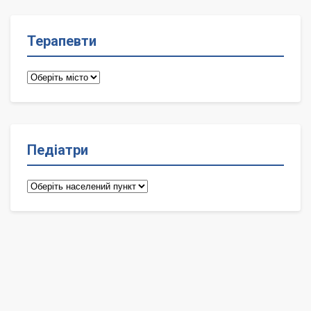
Терапевти
Терапевти
Педіатри
Педіатри