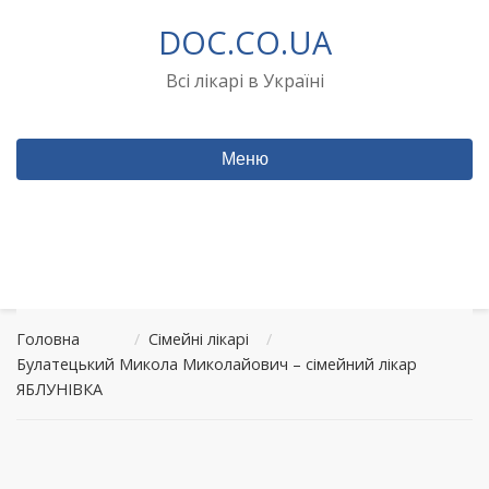
Перейти
DOC.CO.UA
до
вмісту
Всі лікарі в Україні
Меню
Головна
/
Сімейні лікарі
/
Булатецький Микола Миколайович – сімейний лікар
ЯБЛУНІВКА