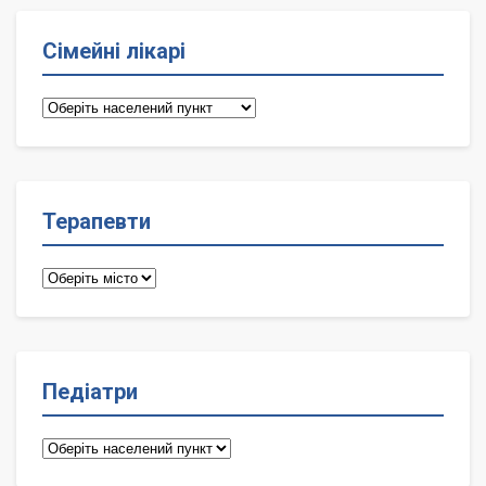
Сімейні лікарі
Сімейні
лікарі
Терапевти
Терапевти
Педіатри
Педіатри