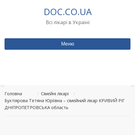
Перейти
DOC.CO.UA
до
вмісту
Всі лікарі в Україні
Меню
Головна
/
Сімейні лікарі
/
Бухтіярова Тетяна Юріївна – сімейний лікар КРИВИЙ РІГ
ДНІПРОПЕТРОВСЬКА область