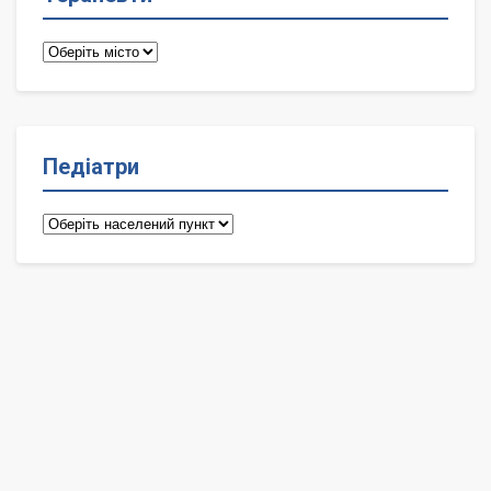
Терапевти
Педіатри
Педіатри