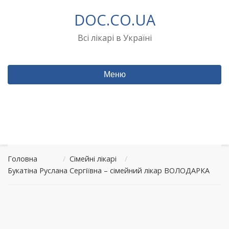
Перейти
DOC.CO.UA
до
вмісту
Всі лікарі в Україні
Меню
Головна
/
Сімейні лікарі
/
Букатіна Руслана Сергіївна – сімейний лікар ВОЛОДАРКА