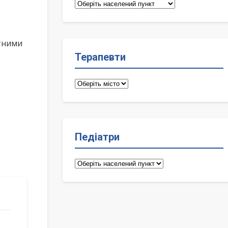
Сімейні
лікарі
ктними
Терапевти
Терапевти
Педіатри
Педіатри