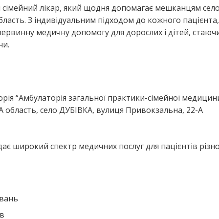
 сімейний лікар, який щодня допомагає мешканцям сел
ласть. З індивідуальним підходом до кожного пацієнта,
ервинну медичну допомогу для дорослих і дітей, стаюч
ни.
я
ія “Амбулаторія загальної практики-сімейної медицин
 область, село ДУБІВКА, вулиця Привокзальна, 22-А
ає широкий спектр медичних послуг для пацієнтів різн
ювань
ів