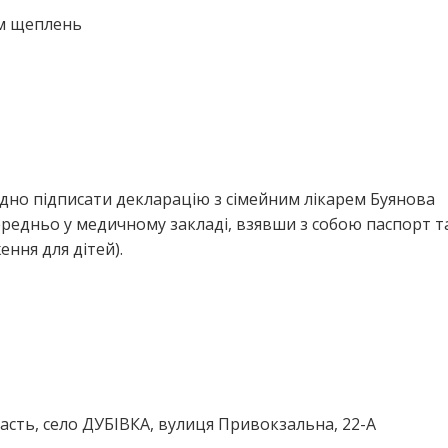
ем щеплень
дно підписати декларацію з сімейним лікарем Буянова
едньо у медичному закладі, взявши з собою паспорт т
ння для дітей).
асть, село ДУБІВКА, вулиця Привокзальна, 22-А