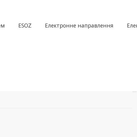
ем
ESOZ
Електронне направлення
Еле