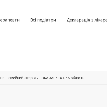
терапевти
Всі педіатри
Декларація з лікар
на – сімейний лікар ДУБІВКА ХАРКІВСЬКА область