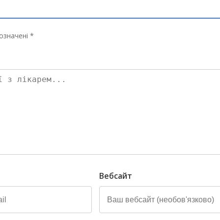
означені *
Вебсайт