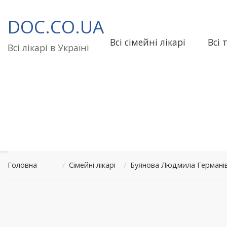
Перейти
до
DOC.CO.UA
вмісту
Всі сімейні лікарі
Всі 
Всі лікарі в Україні
Головна
/
Сімейні лікарі
/
Буянова Людмила Германів