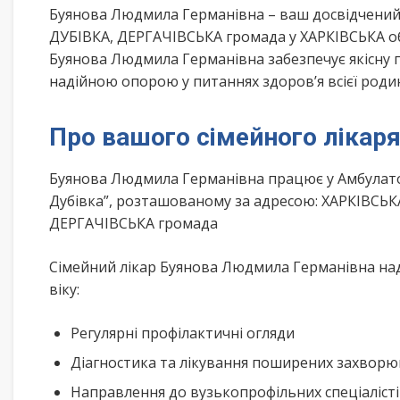
Буянова Людмила Германівна – ваш досвідчений
ДУБІВКА, ДЕРГАЧІВСЬКА громада у ХАРКІВСЬКА об
Буянова Людмила Германівна забезпечує якісну п
надійною опорою у питаннях здоров’я всієї роди
Про вашого сімейного лікар
Буянова Людмила Германівна працює у Амбулатор
Дубівка”, розташованому за адресою: ХАРКІВСЬКА
ДЕРГАЧІВСЬКА громада
Сімейний лікар Буянова Людмила Германівна над
віку:
Регулярні профілактичні огляди
Діагностика та лікування поширених захвор
Направлення до вузькопрофільних спеціаліст