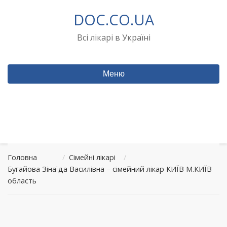
Перейти
DOC.CO.UA
до
вмісту
Всі лікарі в Україні
Меню
Головна
/
Сімейні лікарі
/
Бугайова Зінаїда Василівна – сімейний лікар КИЇВ М.КИЇВ
область