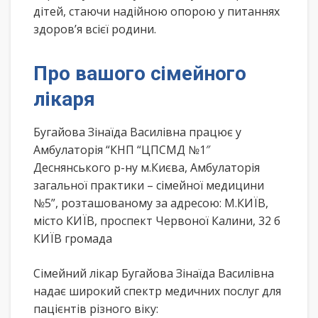
дітей, стаючи надійною опорою у питаннях
здоров’я всієї родини.
Про вашого сімейного
лікаря
Бугайова Зінаїда Василівна працює у
Амбулаторія “КНП “ЦПСМД №1″
Деснянського р-ну м.Києва, Амбулаторія
загальної практики – сімейної медицини
№5”, розташованому за адресою: М.КИЇВ,
місто КИЇВ, проспект Червоної Калини, 32 б
КИЇВ громада
Сімейний лікар Бугайова Зінаїда Василівна
надає широкий спектр медичних послуг для
пацієнтів різного віку: