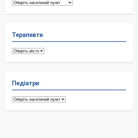
Сімейні
лікарі
Терапевти
Терапевти
Педіатри
Педіатри