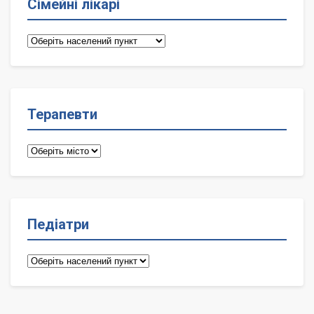
Сімейні лікарі
Сімейні
лікарі
Терапевти
Терапевти
Педіатри
Педіатри