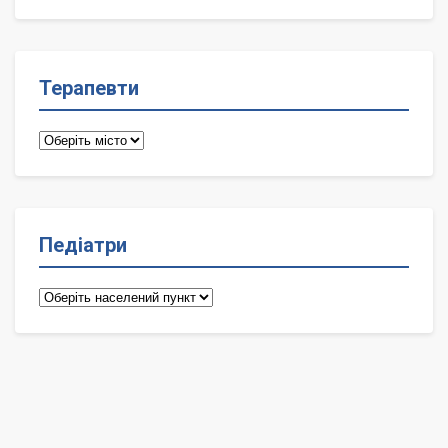
лікарі
Терапевти
Терапевти
Педіатри
Педіатри