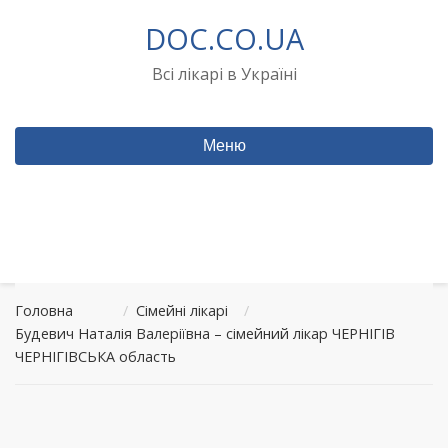
Перейти
DOC.CO.UA
до
вмісту
Всі лікарі в Україні
Меню
Головна
/
Сімейні лікарі
/
Будевич Наталія Валеріївна – сімейний лікар ЧЕРНІГІВ
ЧЕРНІГІВСЬКА область