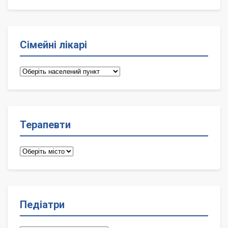
Сімейні лікарі
Сімейні
лікарі
Терапевти
Терапевти
Педіатри