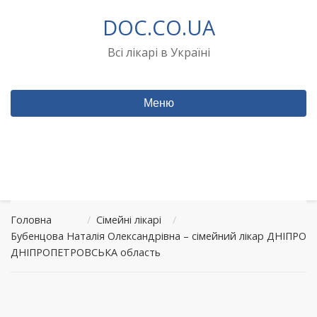
Перейти
DOC.CO.UA
до
вмісту
Всі лікарі в Україні
Меню
Головна
/
Сімейні лікарі
/
Бубенцова Наталія Олександрівна – сімейний лікар ДНІПРО
ДНІПРОПЕТРОВСЬКА область