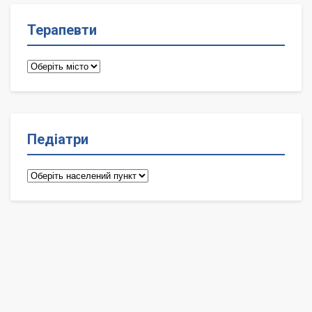
Терапевти
Терапевти
Педіатри
Педіатри