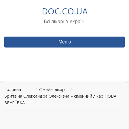
Перейти
DOC.CO.UA
до
вмісту
Всі лікарі в Україні
Меню
Головна
/
Сімейні лікарі
/
Бритвіна Олександра Олексіївна – сімейний лікар НОВА
ЗБУР’ЇВКА