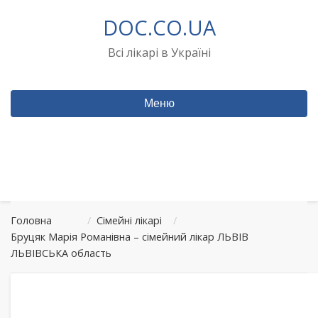
Перейти
DOC.CO.UA
до
вмісту
Всі лікарі в Україні
Меню
Головна
/
Сімейні лікарі
/
Бруцяк Марія Романівна – сімейний лікар ЛЬВІВ
ЛЬВІВСЬКА область