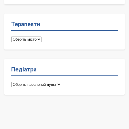
лікарі
Терапевти
Терапевти
Педіатри
Педіатри