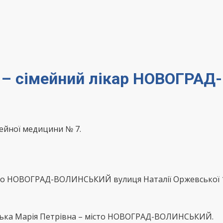
а – сімейний лікар НОВОГР
мейної медицини № 7.
то НОВОГРАД-ВОЛИНСЬКИЙ вулиця Наталії Оржевської 
цька Марія Петрівна – місто НОВОГРАД-ВОЛИНСЬКИЙ.