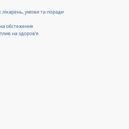
к лікарень, умови та поради
 на обстеження
вплив на здоров’я
в