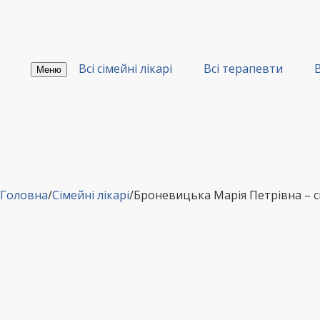
Перейти
до
вмісту
Всі сімейні лікарі
Всі терапевти
В
Меню
Головна
/
Сімейні лікарі
/
Броневицька Марія Петрівна –