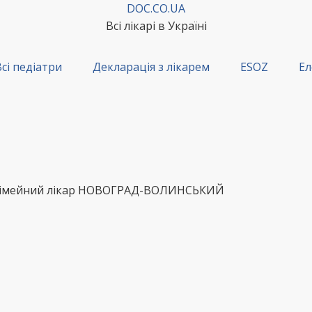
DOC.CO.UA
Всі лікарі в Україні
сі педіатри
Декларація з лікарем
ESOZ
Ел
 сімейний лікар НОВОГРАД-ВОЛИНСЬКИЙ