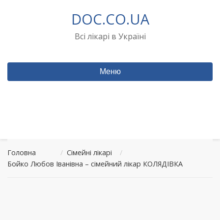
Перейти
DOC.CO.UA
до
вмісту
Всі лікарі в Україні
Меню
Головна
/
Сімейні лікарі
/
Бойко Любов Іванівна – сімейний лікар КОЛЯДІВКА