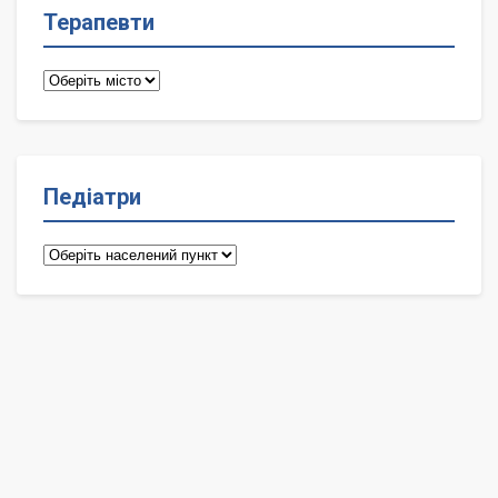
Терапевти
Терапевти
Педіатри
Педіатри