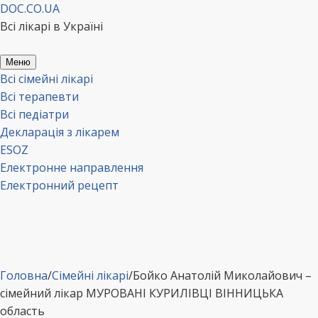
Перейти
DOC.CO.UA
до
Всі лікарі в Україні
вмісту
Меню
Всі сімейні лікарі
Всі терапевти
Всі педіатри
Декларація з лікарем
ESOZ
Електронне направлення
Електронний рецепт
Головна
/
Сімейні лікарі
/
Бойко Анатолій Миколайович –
сімейний лікар МУРОВАНІ КУРИЛІВЦІ ВІННИЦЬКА
область