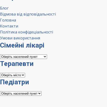
Блог
Відмова від відповідальності
Головна
Контакти
Політика конфідеціальності
Умови використання
Сімейні лікарі
Сімейні
лікарі
Терапевти
Терапевти
Педіатри
Педіатри