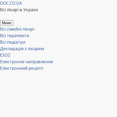
Перейти
DOC.CO.UA
до
Всі лікарі в Україні
вмісту
Меню
Всі сімейні лікарі
Всі терапевти
Всі педіатри
Декларація з лікарем
ESOZ
Електронне направлення
Електронний рецепт