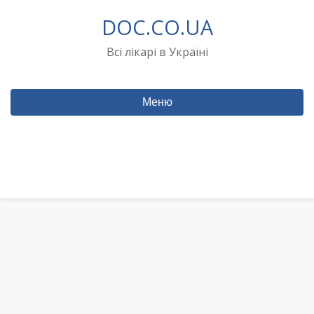
Перейти
DOC.CO.UA
до
вмісту
Всі лікарі в Україні
Меню