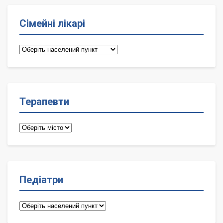
Сімейні лікарі
Сімейні
лікарі
Терапевти
Терапевти
Педіатри
Педіатри