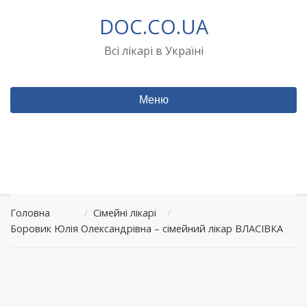
Перейти
DOC.CO.UA
до
вмісту
Всі лікарі в Україні
Меню
Головна
/
Сімейні лікарі
/
Боровик Юлія Олександрівна – сімейний лікар ВЛАСІВКА