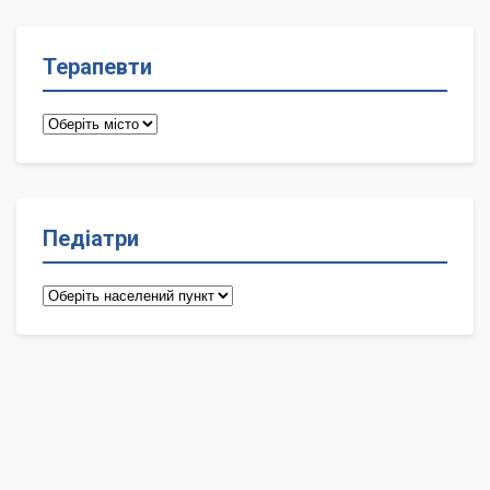
Терапевти
Терапевти
Педіатри
Педіатри