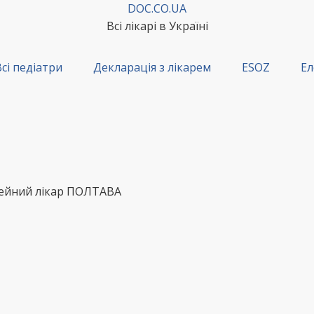
DOC.CO.UA
Всі лікарі в Україні
сі педіатри
Декларація з лікарем
ESOZ
Ел
мейний лікар ПОЛТАВА