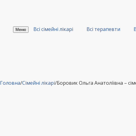
Перейти
до
вмісту
Всі сімейні лікарі
Всі терапевти
В
Меню
Головна
/
Сімейні лікарі
/
Боровик Ольга Анатоліївна – сі