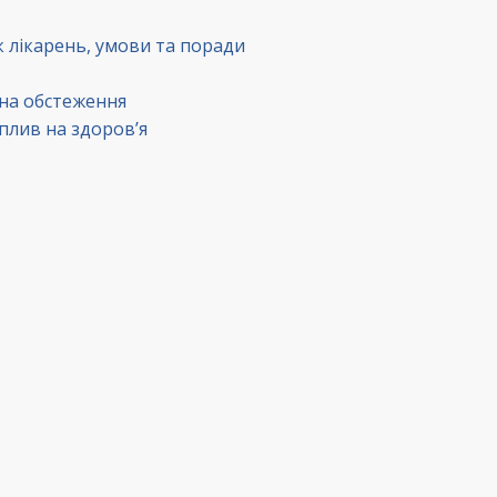
к лікарень, умови та поради
 на обстеження
вплив на здоров’я
в