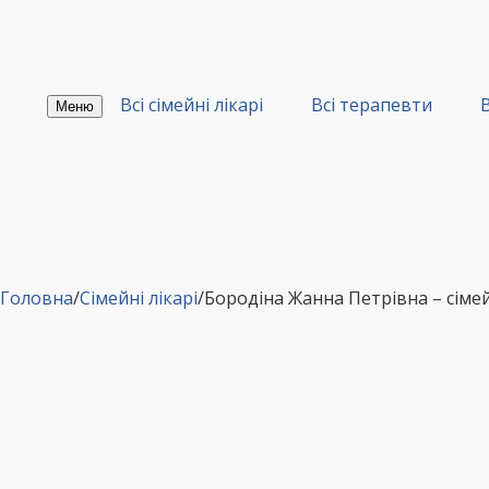
Перейти
до
вмісту
Всі сімейні лікарі
Всі терапевти
В
Меню
Головна
/
Сімейні лікарі
/
Бородіна Жанна Петрівна – сіме