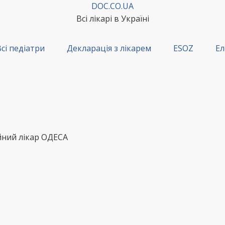
DOC.CO.UA
Всі лікарі в Україні
сі педіатри
Декларація з лікарем
ESOZ
Ел
йний лікар ОДЕСА