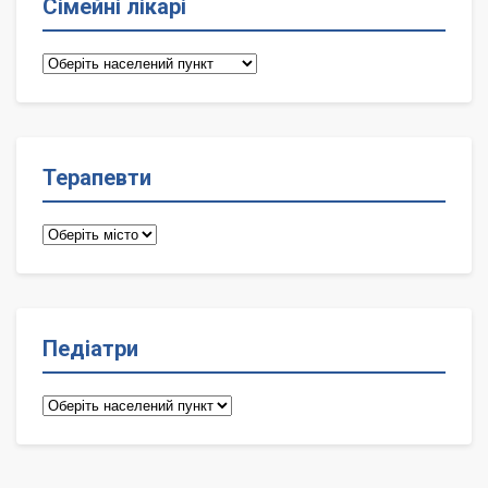
Сімейні лікарі
Сімейні
лікарі
Терапевти
Терапевти
Педіатри
Педіатри