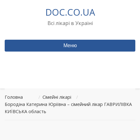
Перейти
DOC.CO.UA
до
вмісту
Всі лікарі в Україні
Меню
Головна
/
Сімейні лікарі
/
Бородіна Катерина Юріївна – сімейний лікар ГАВРИЛІВКА
КИЇВСЬКА область