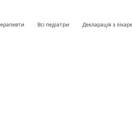
терапевти
Всі педіатри
Декларація з лікар