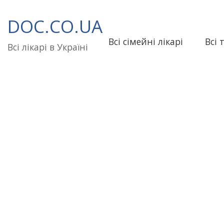
Перейти
до
DOC.CO.UA
вмісту
Всі сімейні лікарі
Всі 
Всі лікарі в Україні