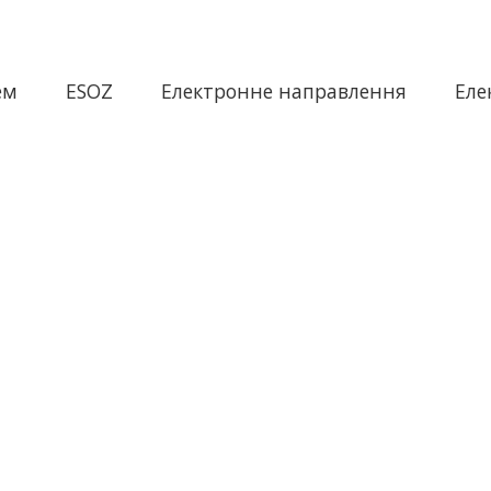
ем
ESOZ
Електронне направлення
Еле