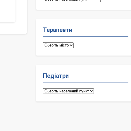
лікарі
Терапевти
Терапевти
Педіатри
Педіатри