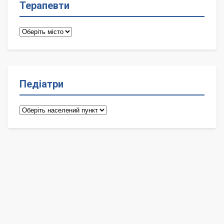
Терапевти
Терапевти
Педіатри
Педіатри