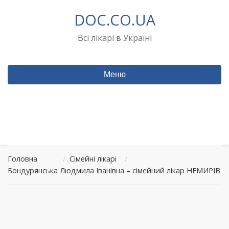
Перейти
DOC.CO.UA
до
вмісту
Всі лікарі в Україні
Меню
Головна
/
Сімейні лікарі
/
Бондурянська Людмила Іванівна – сімейний лікар НЕМИРІВ