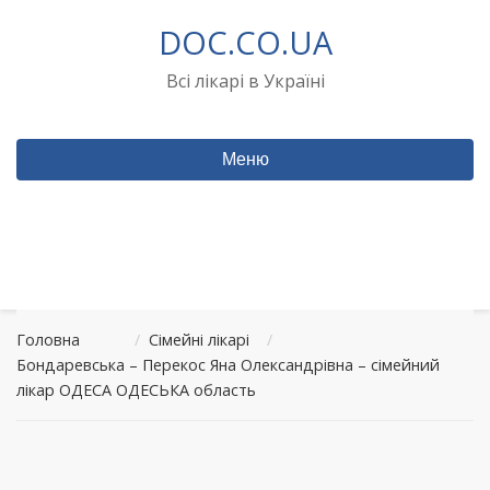
Перейти
DOC.CO.UA
до
вмісту
Всі лікарі в Україні
Меню
Головна
/
Сімейні лікарі
/
Бондаревська – Перекос Яна Олександрівна – сімейний
лікар ОДЕСА ОДЕСЬКА область