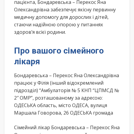
пацієнта, Бондаревська – Перекос Яна
Олександрівна забезпечує якісну первинну
медичну допомогу для дорослих і дітей,
стаючи надійною опорою у питаннях
здоров’я всієї родини.
Про вашого сімейного
лікаря
Бондаревська – Перекос Яна Олександрівна
працює у Філія (інший відокремлений
підрозділ) “Амбулаторія № 5 КНП “ЦПМСД №
2″ ОМР”, розташованому за адресою:
ОДЕСЬКА область, місто ОДЕСА, вулиця
Маршала Говорова, 26 ОДЕСЬКА громада
Сімейний лікар Бондаревська – Перекос Яна