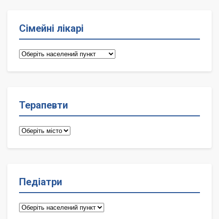
Сімейні лікарі
Сімейні
лікарі
Терапевти
Терапевти
Педіатри
Педіатри