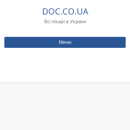
Перейти
DOC.CO.UA
до
вмісту
Всі лікарі в Україні
Меню