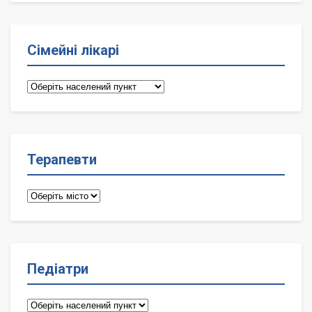
Сімейні лікарі
Сімейні
лікарі
Терапевти
Терапевти
Педіатри
Педіатри