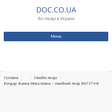
Перейти
DOC.CO.UA
до
вмісту
Всі лікарі в Україні
Меню
Головна
/
Сімейні лікарі
/
Бондар Жанна Миколаївна – сімейний лікар ВАТУТІНЕ