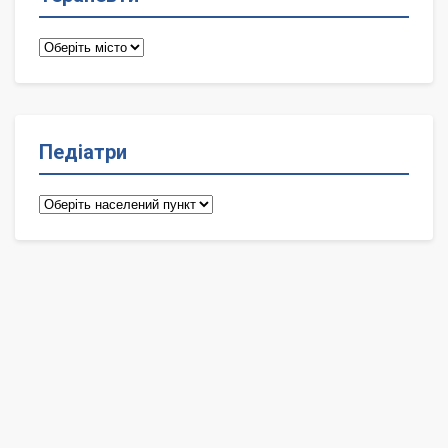
Терапевти
Педіатри
Педіатри