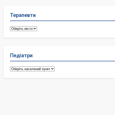
Терапевти
Терапевти
Педіатри
Педіатри