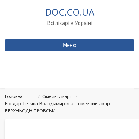
Перейти
DOC.CO.UA
до
вмісту
Всі лікарі в Україні
Меню
Головна
/
Сімейні лікарі
/
Бондар Тетяна Володимирівна – сімейний лікар
ВЕРХНЬОДНІПРОВСЬК