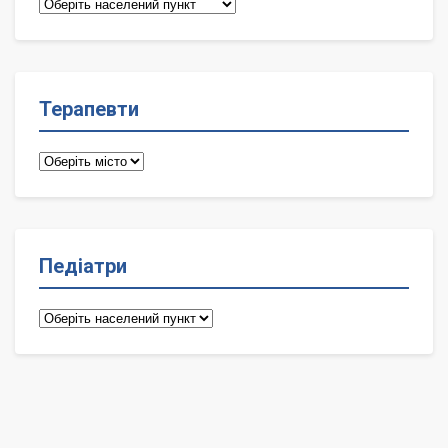
Сімейні
лікарі
Терапевти
Терапевти
Педіатри
Педіатри