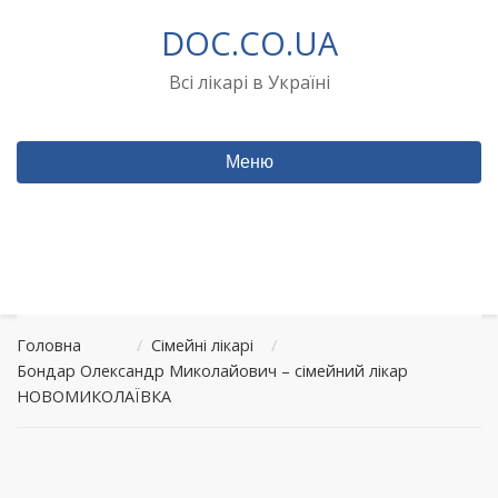
Перейти
DOC.CO.UA
до
вмісту
Всі лікарі в Україні
Меню
Головна
/
Сімейні лікарі
/
Бондар Олександр Миколайович – сімейний лікар
НОВОМИКОЛАЇВКА