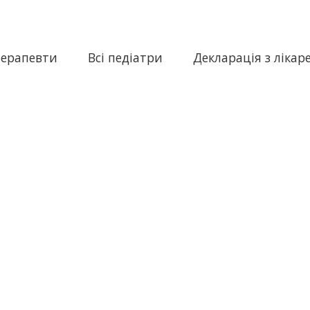
терапевти
Всі педіатри
Декларація з лікар