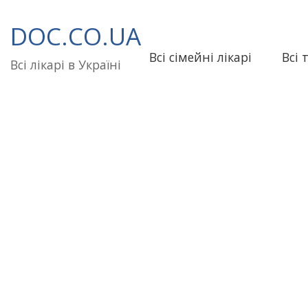
Перейти
до
DOC.CO.UA
вмісту
Всі сімейні лікарі
Всі 
Всі лікарі в Україні