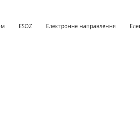
ем
ESOZ
Електронне направлення
Еле