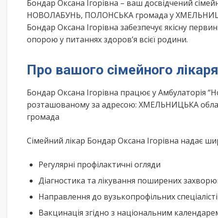
Бондар Оксана Ігорівна – ваш досвідчений сіме
НОВОЛАБУНЬ, ПОЛОНСЬКА громада у ХМЕЛЬНИЦЬКА
Бондар Оксана Ігорівна забезпечує якісну перви
опорою у питаннях здоров’я всієї родини.
Про вашого сімейного лікар
Бондар Оксана Ігорівна працює у Амбулаторія “
розташованому за адресою: ХМЕЛЬНИЦЬКА облас
громада
Сімейний лікар Бондар Оксана Ігорівна надає шир
Регулярні профілактичні огляди
Діагностика та лікування поширених захвор
Направлення до вузькопрофільних спеціаліст
Вакцинація згідно з національним календар