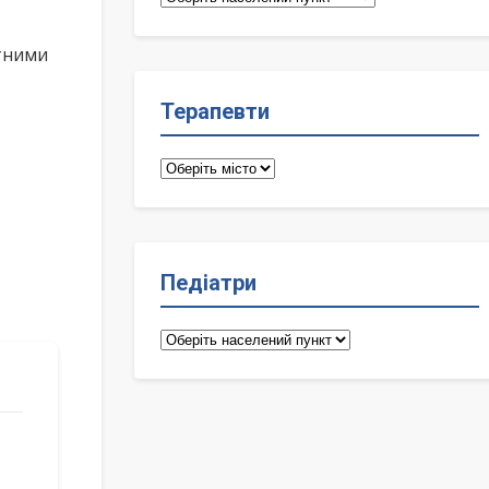
лікарі
ктними
Терапевти
Терапевти
Педіатри
Педіатри