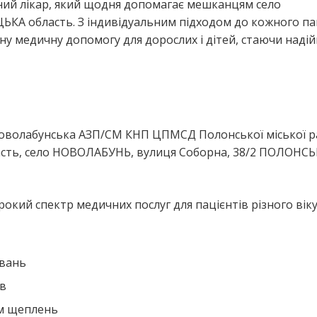
йний лікар, який щодня допомагає мешканцям село
 область. З індивідуальним підходом до кожного пац
нну медичну допомогу для дорослих і дітей, стаючи наді
я
Новолабунська АЗП/СМ КНП ЦПМСД Полонської міської р
ть, село НОВОЛАБУНЬ, вулиця Соборна, 38/2 ПОЛОНСЬ
окий спектр медичних послуг для пацієнтів різного віку
ювань
ів
ем щеплень