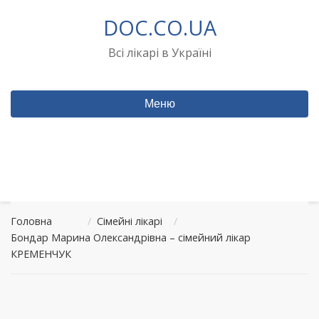
Перейти
DOC.CO.UA
до
вмісту
Всі лікарі в Україні
Меню
Головна
/
Сімейні лікарі
/
Бондар Марина Олександрівна – сімейний лікар
КРЕМЕНЧУК