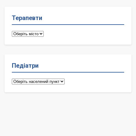
Терапевти
Терапевти
Педіатри
Педіатри