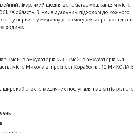
сімейний лікар, який щодня допомагає мешканцям місто
КА область. З індивідуальним підходом до кожного
є якісну первинну медичну допомогу для дорослих і дітей
єї родини.
я
ія “Сімейна амбулаторія №3, Сімейна амбулаторія №4”,
ть, місто Миколаїв, проспект Корабелів , 12 МИКОЛАЇ
є широкий спектр медичних послуг для пацієнтів різного 
ювань
ів
ем щеплень