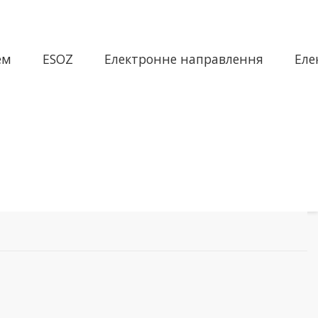
ем
ESOZ
Електронне направлення
Еле