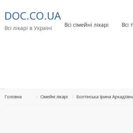
Перейти
до
DOC.CO.UA
вмісту
Всі сімейні лікарі
Всі 
Всі лікарі в Україні
Головна
/
Сімейні лікарі
/
Болтінська Ірина Аркадії