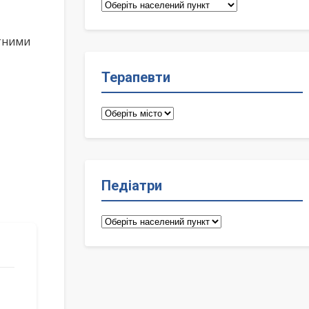
Сімейні
лікарі
ктними
Терапевти
Терапевти
Педіатри
Педіатри