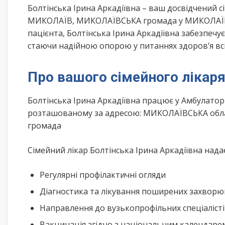
Болтінська Ірина Аркадіївна – ваш досвідчений 
МИКОЛАЇВ, МИКОЛАЇВСЬКА громада у МИКОЛАЇВСЬ
пацієнта, Болтінська Ірина Аркадіївна забезпечу
стаючи надійною опорою у питаннях здоров’я всі
Про вашого сімейного лікар
Болтінська Ірина Аркадіївна працює у Амбулатор
розташованому за адресою: МИКОЛАЇВСЬКА облас
громада
Сімейний лікар Болтінська Ірина Аркадіївна нада
Регулярні профілактичні огляди
Діагностика та лікування поширених захвор
Направлення до вузькопрофільних спеціаліст
Вакцинація згідно з національним календар