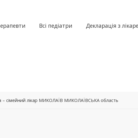
терапевти
Всі педіатри
Декларація з лікар
вна – сімейний лікар МИКОЛАЇВ МИКОЛАЇВСЬКА область