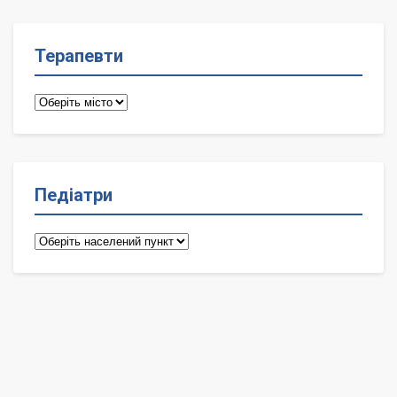
Терапевти
Терапевти
Педіатри
Педіатри