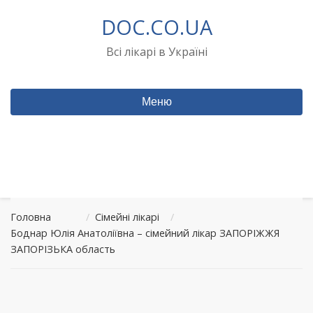
Перейти
DOC.CO.UA
до
вмісту
Всі лікарі в Україні
Меню
Головна
/
Сімейні лікарі
/
Боднар Юлія Анатоліївна – сімейний лікар ЗАПОРІЖЖЯ
ЗАПОРІЗЬКА область