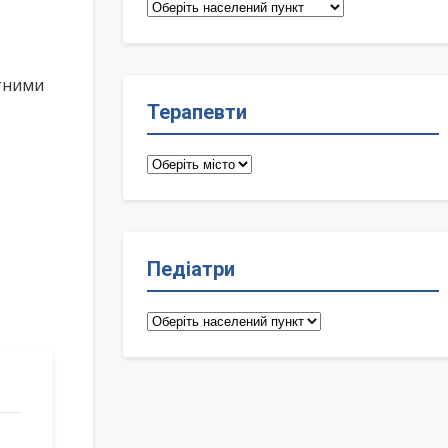
Сімейні
лікарі
ктними
Терапевти
Терапевти
Педіатри
Педіатри