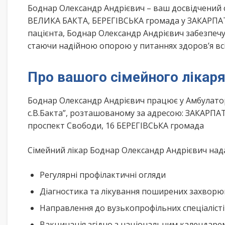
Боднар Олександр Андрієвич – ваш досвідчений 
ВЕЛИКА БАКТА, БЕРЕГІВСЬКА громада у ЗАКАРПАТ
пацієнта, Боднар Олександр Андрієвич забезпечу
стаючи надійною опорою у питаннях здоров’я всі
Про вашого сімейного лікар
Боднар Олександр Андрієвич працює у Амбулатор
с.В.Бакта”, розташованому за адресою: ЗАКАРПА
проспект Свободи, 16 БЕРЕГІВСЬКА громада
Сімейний лікар Боднар Олександр Андрієвич нада
Регулярні профілактичні огляди
Діагностика та лікування поширених захвор
Направлення до вузькопрофільних спеціаліст
Вакцинація згідно з національним календар