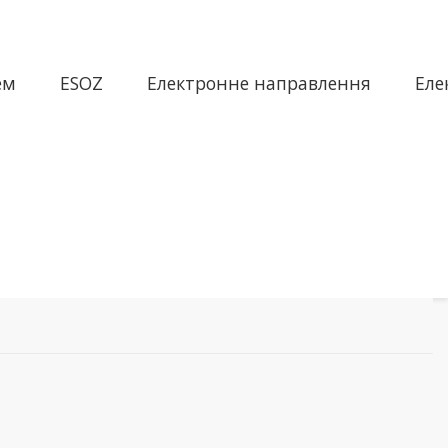
ем
ESOZ
Електронне направлення
Еле