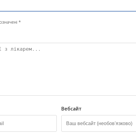
означені *
Вебсайт