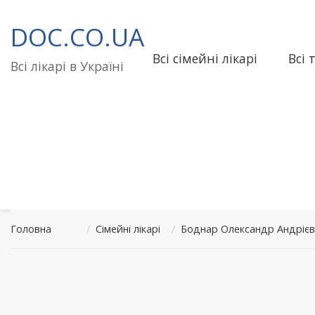
Перейти
до
DOC.CO.UA
вмісту
Всі сімейні лікарі
Всі 
Всі лікарі в Україні
Головна
/
Сімейні лікарі
/
Боднар Олександр Андріє