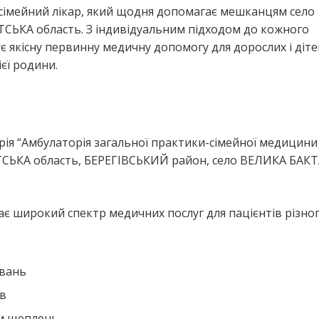
сімейний лікар, який щодня допомагає мешканцям село
СЬКА область. З індивідуальним підходом до кожного
є якісну первинну медичну допомогу для дорослих і діте
єї родини.
я
ія “Амбулаторія загальної практики-сімейної медицини
ТСЬКА область, БЕРЕГІВСЬКИЙ район, село ВЕЛИКА БАКТ
є широкий спектр медичних послуг для пацієнтів різного
ювань
ів
ем щеплень