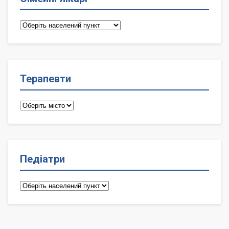
Сімейні
лікарі
Терапевти
Терапевти
Педіатри
Педіатри