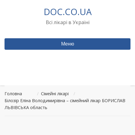
Перейти
DOC.CO.UA
до
вмісту
Всі лікарі в Україні
Меню
Головна
/
Сімейні лікарі
/
Білозір Еліна Володимирівна – сімейний лікар БОРИСЛАВ
ЛЬВІВСЬКА область