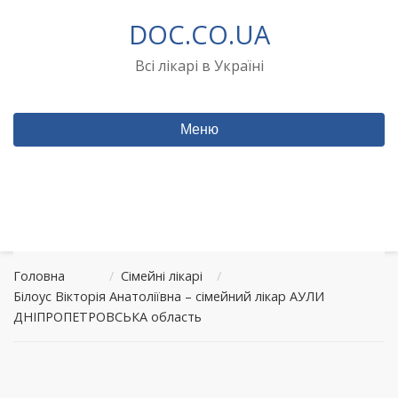
Перейти
DOC.CO.UA
до
вмісту
Всі лікарі в Україні
Меню
Головна
/
Сімейні лікарі
/
Білоус Вікторія Анатоліївна – сімейний лікар АУЛИ
ДНІПРОПЕТРОВСЬКА область