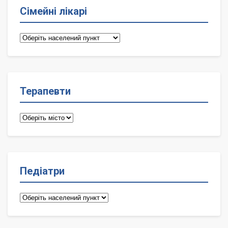
Сімейні лікарі
Сімейні
лікарі
Терапевти
Терапевти
Педіатри
Педіатри