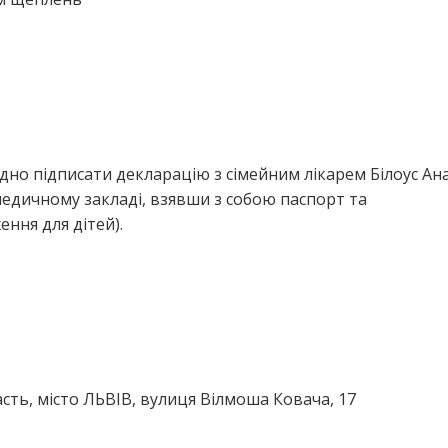
дно підписати декларацію з сімейним лікарем Білоус Ана
едичному закладі, взявши з собою паспорт та
ння для дітей).
сть, місто ЛЬВІВ, вулиця Вілмоша Ковача, 17