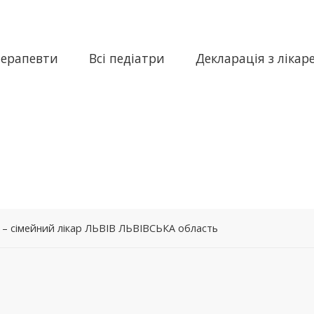
терапевти
Всі педіатри
Декларація з лікар
на – сімейний лікар ЛЬВІВ ЛЬВІВСЬКА область