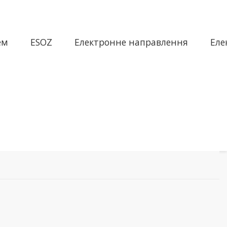
ем
ESOZ
Електронне направлення
Еле