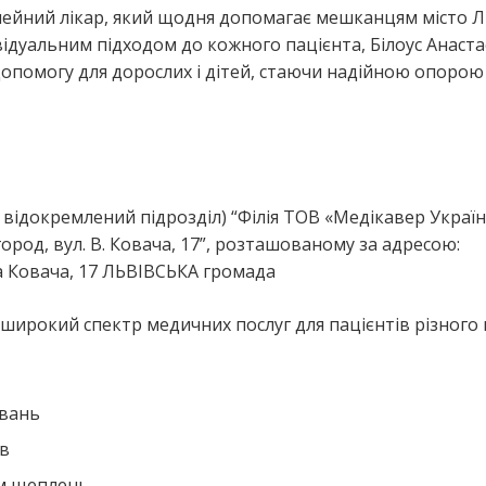
сімейний лікар, який щодня допомагає мешканцям місто Л
ідуальним підходом до кожного пацієнта, Білоус Анаста
допомогу для дорослих і дітей, стаючи надійною опорою
я
й відокремлений підрозділ) “Філія ТОВ «Медікавер Україн
ород, вул. В. Ковача, 17”, розташованому за адресою:
а Ковача, 17 ЛЬВІВСЬКА громада
 широкий спектр медичних послуг для пацієнтів різного в
ювань
ів
ем щеплень