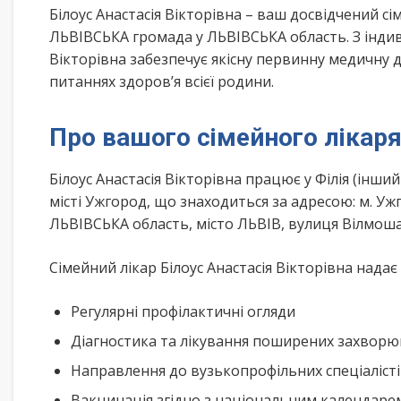
Білоус Анастасія Вікторівна – ваш досвідчений 
ЛЬВІВСЬКА громада у ЛЬВІВСЬКА область. З індив
Вікторівна забезпечує якісну первинну медичну 
питаннях здоров’я всієї родини.
Про вашого сімейного лікар
Білоус Анастасія Вікторівна працює у Філія (інши
місті Ужгород, що знаходиться за адресою: м. Ужг
ЛЬВІВСЬКА область, місто ЛЬВІВ, вулиця Вілмош
Сімейний лікар Білоус Анастасія Вікторівна надає
Регулярні профілактичні огляди
Діагностика та лікування поширених захвор
Направлення до вузькопрофільних спеціаліст
Вакцинація згідно з національним календар