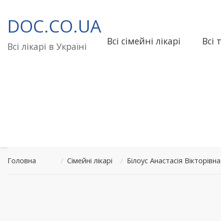
Перейти
до
DOC.CO.UA
вмісту
Всі сімейні лікарі
Всі 
Всі лікарі в Україні
Головна
/
Сімейні лікарі
/
Білоус Анастасія Вікторів