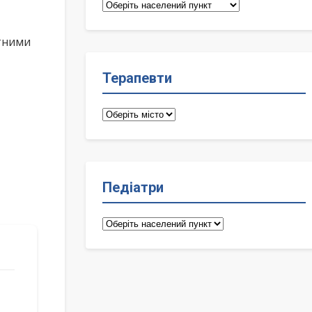
Сімейні
лікарі
ктними
Терапевти
Терапевти
Педіатри
Педіатри