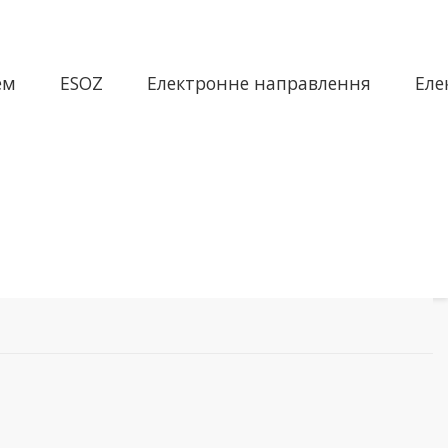
ем
ESOZ
Електронне направлення
Еле