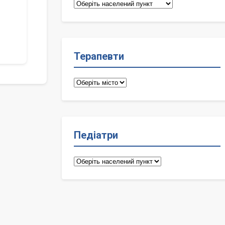
Сімейні
лікарі
Терапевти
Терапевти
Педіатри
Педіатри