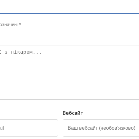
означені *
Вебсайт