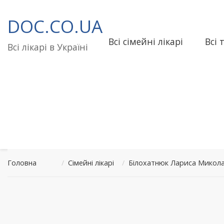
Перейти
до
DOC.CO.UA
вмісту
Всі сімейні лікарі
Всі 
Всі лікарі в Україні
Головна
/
Сімейні лікарі
/
Білохатнюк Лариса Микола