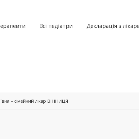
терапевти
Всі педіатри
Декларація з лікар
ївна – сімейний лікар ВІННИЦЯ